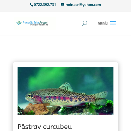
0722.392.731
rodnasrl@yahoo.com
Păstrav curcubeu