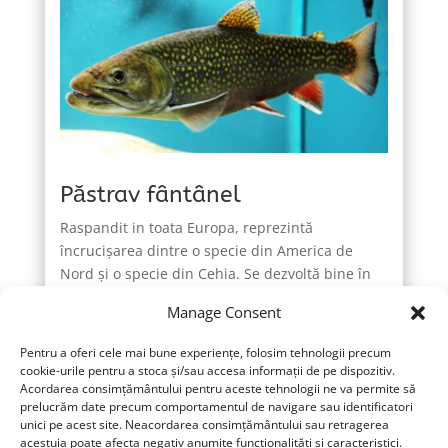
Păstrav fântânel
Raspandit in toata Europa, reprezintă
încrucişarea dintre o specie din America de
Nord şi o specie din Cehia. Se dezvoltă bine în
zone mai reci cu temperatură de până la 20
Manage Consent
grade C, dar poate creşte şi la temperaturi mai
scăzute de 2-3 grade C.
Pentru a oferi cele mai bune experiențe, folosim tehnologii precum
cookie-urile pentru a stoca și/sau accesa informații de pe dispozitiv.
În condiţii optime de dezvoltare poate ajunge la
Acordarea consimțământului pentru aceste tehnologii ne va permite să
250g în 12 luni. Are o coloratie deosebit de vie si
prelucrăm date precum comportamentul de navigare sau identificatori
de frumoasa. Spatele este brun-verzui cu
unici pe acest site. Neacordarea consimțământului sau retragerea
acestuia poate afecta negativ anumite funcționalități și caracteristici.